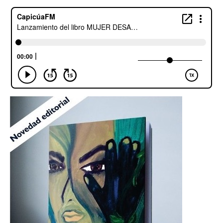
Escuchalibros.com
EditorialTecnoTur.com
Glosariocastellano.com
Donaciones
Publicidad
Advertising