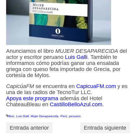
Anunciamos el libro
MUJER DESAPARECIDA
del
actor y escritor peruano
Luis Galli
. También te
informamos cómo podrías ganar una ensalada
griega con queso feta importado de Grecia, por
cortesía de Mylos.
CapicúaFM
se encuentra en
CapicuaFM.com
y es
una de las radios de TecnoTur LLC.
Apoya este programa
además del Hotel
ChateauBleau en
CastilloBelloAzul.com
.
libro
,
Luis Galli
,
Mujer Desaparecida
,
Perú
,
peruano
Entrada anterior
Entrada siguiente