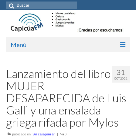
Buscar
por:
Menú
Inicio/Episodios
Lanzamiento del libro
31
Kit de medios
OCT 2021
MUJER
Cómo suscribirte
DESAPARECIDA de Luis
Más de Allan Tépper
Galli y una ensalada
Boletines
griega rifada por Mylos
Contacto (vía TecnoTur)
publicado en:
Sin categorizar
|
0
Graba tu mensaje hablado