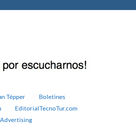
an Tépper
Boletines
m
EditorialTecnoTur.com
Advertising