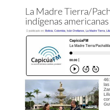
La Madre Tierra/Pac
indígenas americanas
publicado en:
Bolivia
,
Colombia
,
Iván Orellanos
,
La Madre Tierra
,
Li
46:
las
Zam
Lil
con
Gut