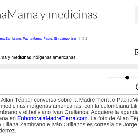
haMama y medicinas
liana Zambrano
,
PachaMama
,
Pasto
,
Sin categorizar
|
2
 Allan Tépper conversa sobre la Madre Tierra o Pacha
 medicinas indígenas americanas, con la colombiana Lil
brano y el boliviano Iván Orellanos. Adquiere la agend
iana en
EnhonoralaMadreTierra.com
. La foto de Allan T
 Liliana Zambrano e Iván Orillanos es cortesía de Jorge
iérrez.