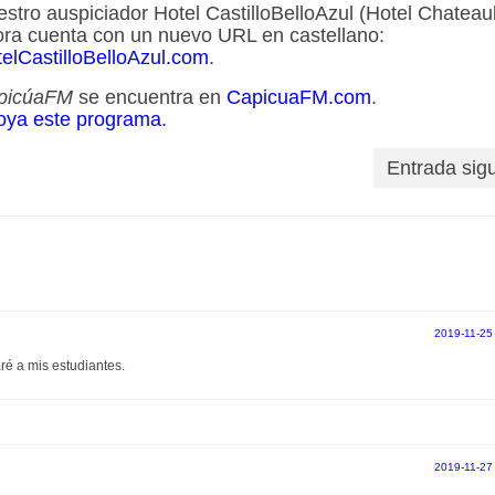
stro auspiciador Hotel CastilloBelloAzul (Hotel Chateau
ra cuenta con un nuevo URL en castellano:
elCastilloBelloAzul.com
.
picúaFM
se encuentra en
CapicuaFM.com
.
oya este programa.
Entrada sig
2019-11-25
ré a mis estudiantes.
2019-11-27