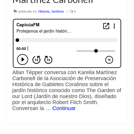
Escuchalibros.com
publicado en:
Historia
,
Jardínes
|
0
EditorialTecnoTur.com
Glosariocastellano.com
Donaciones
Publicidad
Allan Tépper conversa con Karelia Martínez
Advertising
Carbonell de la Asociación de Preservación
Histórica de Gabletes Coralinos sobre el
jardín histórico conocido como The Garden of
our Lord (Jardín de nuestro Dios), diseñado
por el arquitecto Robert Fitch Smith.
Conversan la …
Continuar