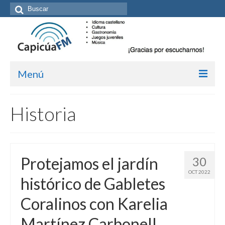
Buscar
por:
Menú
Inicio/Episodios
Historia
Kit de medios
Cómo suscribirte
Protejamos el jardín
30
Más de Allan Tépper
OCT 2022
histórico de Gabletes
Boletines
Coralinos con Karelia
Contacto (vía TecnoTur)
Martínez Carbonell
Graba tu mensaje hablado