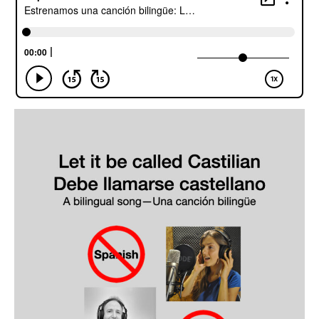
Escuchalibros.com
EditorialTecnoTur.com
Glosariocastellano.com
Donaciones
Publicidad
Advertising