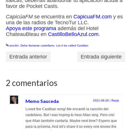
itálicas
, deberías abandonar tu aplicación actual a
favor de Pocket Casts.
CapicúaFM
se encuentra en
CapicuaFM.com
y es
una de las radios de TecnoTur LLC.
Apoya este programa
además del Hotel
ChateauBleau en
CastilloBelloAzul.com
.
canción
,
Debe llamarse castellano
,
Let it be called Castilian
Entrada anterior
Entrada siguiente
2 comentarios
Memo Sauceda
2021-08-26
|
Reply
Loved the Castilian song! Me encantó la canción del
castellano. But I was hoping to hear Allan sing. Pero creí
que Allan también cantaría. Maybe next time? Espero que
para la próxima. And let’s share it so every one knows the