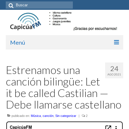
Buscar
por:
Menú
Inicio/Episodios
Estrenamos una
24
Kit de medios
AGO 2021
canción bilingüe: Let
Cómo suscribirte
it be called Castilian —
Más de Allan Tépper
Debe llamarse castellano
Boletines
publicado en:
Música
,
canción
,
Sin categorizar
|
2
Contacto (vía TecnoTur)
Graba tu mensaje hablado