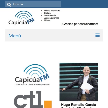
Buscar
por:
Menú
Inicio/Episodios
Kit de medios
Cómo suscribirte
Más de Allan Tépper
Boletines
Contacto (vía TecnoTur)
Graba tu mensaje hablado