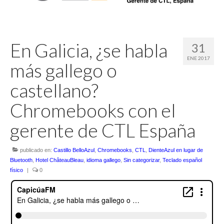
Escuchalibros.com
EditorialTecnoTur.com
En Galicia, ¿se habla
31
ENE 2017
Glosariocastellano.com
más gallego o
Donaciones
castellano?
Publicidad
Chromebooks con el
Advertising
gerente de CTL España
publicado en:
Castillo BelloAzul
,
Chromebooks
,
CTL
,
DienteAzul en lugar de
Bluetooth
,
Hotel ChâteauBleau
,
idioma gallego
,
Sin categorizar
,
Teclado español
físico
|
0