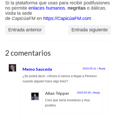
Si la plataforma que usas para recibir podifusiones
no permite
enlaces humanos
,
negritas
o
itálicas
,
visita la sede
de
CapicúaFM
en
https://CapicúaFM.com
Entrada anterior
Entrada siguiente
2 comentarios
Memo Sauceda
2025-05-11
|
Reply
¿Se podrá decir: «Ahora sí vamos a llegar a Pereira»
cuando alguien hace algo bien?
Allan Tépper
2025-05-26
|
Reply
Creo que sería novedoso y muy
positivo.