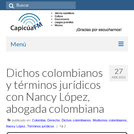
Buscar
por:
Menú
Inicio/Episodios
Dichos colombianos
27
Kit de medios
ABR 2025
y términos jurídicos
Cómo suscribirte
con Nancy López,
Más de Allan Tépper
abogada colombiana
Boletines
publicado en:
Colombia
,
Derecho
,
Dichos colombianos
,
Modismos colombianos
,
Contacto (vía TecnoTur)
Nancy López
,
Términos jurídicos
|
2
Graba tu mensaje hablado