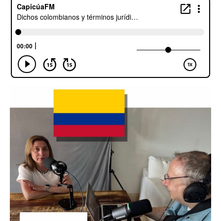
Escuchalibros.com
EditorialTecnoTur.com
Glosariocastellano.com
Donaciones
Publicidad
Advertising