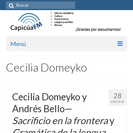
Buscar
por:
Menú
Inicio/Episodios
Cecilia Domeyko
Kit de medios
Cómo suscribirte
Cecilia Domeyko y
28
Más de Allan Tépper
ENE 2018
Andrés Bello—
Boletines
Sacrificio en la frontera
y
Contacto (vía TecnoTur)
Gramática de la lengua
Graba tu mensaje hablado