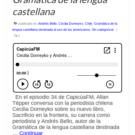
castellana
Escuchalibros.com
EditorialTecnoTur.com
publicado en:
Andrés Bello
,
Cecilia Domeyko
,
Chile
,
Gramática de la
lengua castellana destinada al uso de los americanos
,
Sin categorizar
|
1
Glosariocastellano.com
Donaciones
Publicidad
Advertising
En el episodio 34 de CapicúaFM, Allan
Tépper conversa con la periodista chilena
Cecilia Domeyko sobre su nuevo libro,
Sacrificio en la frontera, su carrera como
periodista y Andrés Bello, autor de la
Gramática de la lengua castellana destinada
…
Continuar