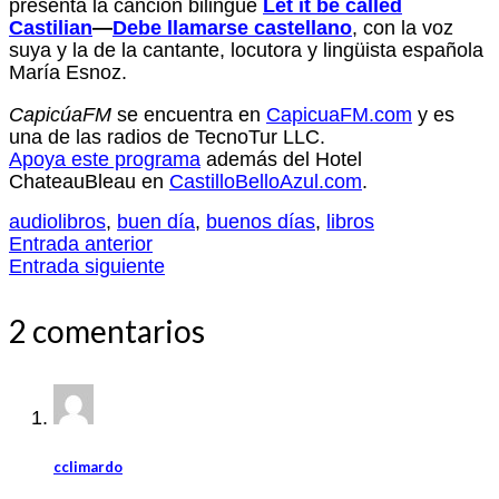
presenta la canción bilingüe
Let it be called
Castilia
n
—
Debe llamarse castellano
, con la voz
suya y la de la cantante, locutora y lingüista española
María Esnoz.
CapicúaFM
se encuentra en
CapicuaFM.com
y es
una de las radios de TecnoTur LLC.
Apoya este programa
además del Hotel
ChateauBleau en
CastilloBelloAzul.com
.
audiolibros
,
buen día
,
buenos días
,
libros
Entrada anterior
Entrada siguiente
2 comentarios
cclimardo