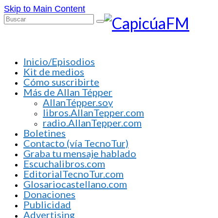
Skip to Main Content
Buscar
por:
Inicio/Episodios
Kit de medios
Cómo suscribirte
Más de Allan Tépper
AllanTépper.soy
libros.AllanTepper.com
radio.AllanTepper.com
Boletines
Contacto (vía TecnoTur)
Graba tu mensaje hablado
Escuchalibros.com
EditorialTecnoTur.com
Glosariocastellano.com
Donaciones
Publicidad
Advertising