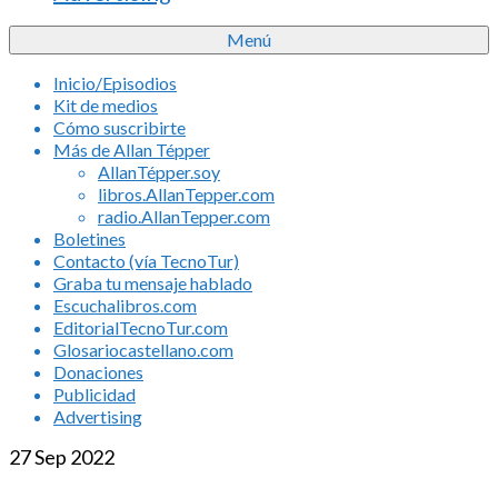
Menú
Inicio/Episodios
Kit de medios
Cómo suscribirte
Más de Allan Tépper
AllanTépper.soy
libros.AllanTepper.com
radio.AllanTepper.com
Boletines
Contacto (vía TecnoTur)
Graba tu mensaje hablado
Escuchalibros.com
EditorialTecnoTur.com
Glosariocastellano.com
Donaciones
Publicidad
Advertising
27
Sep 2022