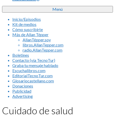
Menú
Inicio/Episodios
Kit de medios
Cómo suscribirte
Más de Allan Tépper
AllanTépper.soy
libros.AllanTepper.com
radio.AllanTepper.com
Boletines
Contacto (vía TecnoTur)
Graba tu mensaje hablado
Escuchalibros.com
EditorialTecnoTur.com
Glosariocastellano.com
Donaciones
Publicidad
Advertising
Cuidado de salud