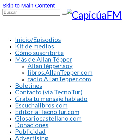
Skip to Main Content
Buscar
por:
Inicio/Episodios
Kit de medios
Cómo suscribirte
Más de Allan Tépper
AllanTépper.soy
libros.AllanTepper.com
radio.AllanTepper.com
Boletines
Contacto (vía TecnoTur)
Graba tu mensaje hablado
Escuchalibros.com
EditorialTecnoTur.com
Glosariocastellano.com
Donaciones
Publicidad
Advertising