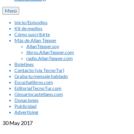
Menú
Inicio/Episodios
Kit de medios
Cómo suscribirte
Más de Allan Tépper
AllanTépper.soy
libros.AllanTepper.com
radio.AllanTepper.com
Boletines
Contacto (vía TecnoTur)
Graba tu mensaje hablado
Escuchalibros.com
EditorialTecnoTur.com
Glosariocastellano.com
Donaciones
Publicidad
Advertising
30
May 2017