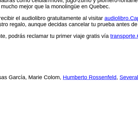
labras como celular/móvil, jugo-zumo y plomero-fontaner
es mucho mejor que la monolingüe en Quebec.
cibir el audiolibro gratuitamente al visitar
audiolibro.C
tro regalo, aunque decidas cancelar tu prueba antes de
, podrás reclamar tu primer viaje gratis vía
transport
esas García, Marie Colom,
Humberto Rossenfeld
,
Several