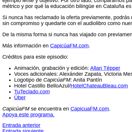
ejemplo lente y objetivo. Por otro lado, comparamos pa
métrico y por qué la educación bilingüe en Cataluña 
Si nunca has reclamado la oferta previamente, podrás re
sin compromiso y quedarte con el audiolibro como nues
De la misma forma si nunca has viajado con previamente
Más información en
CapicúaFM.com
.
Créditos para este episodio:
Animación, grabación y edición:
Allan Tépper
Voces adicionales: Alexánder Zapata, Victoria M
Logotipo de
CapicúaFM
: Anita Pantín
Hotel Castillo BelloAzul/
HotelChateauBleau.com
TuTeclado.com
Úber
CapicúaFM
se encuentra en
CapicuaFM.com
.
Apoya este programa.
Entrada anterior
Entrada siguiente