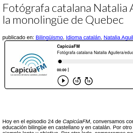
Fotógrafa catalana Natalia
la monolingüe de Quebec
publicado en:
Bilingüismo
,
Idioma catalán
,
Natalia Agui
Hoy en el episodio 24 de
CapicúaFM
, conversamos con
educación bilingüe en castellano y en catalán. Por otro