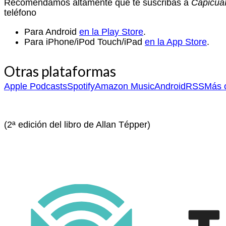
Recomendamos altamente que te suscribas a
Capicú
teléfono
Para Android
en la Play Store
.
Para iPhone/iPod Touch/iPad
en la App Store
.
Otras plataformas
Apple Podcasts
Spotify
Amazon Music
Android
RSS
Más o
(2ª edición del libro de Allan Tépper)