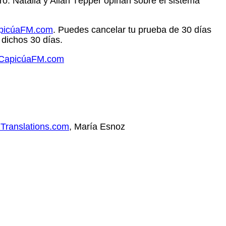
o. Natalia y Allan Tépper opinan sobre el sistema
apicúaFM.com
. Puedes cancelar tu prueba de 30 días
 dichos 30 días.
e.CapicúaFM.com
Translations.com
, María Esnoz