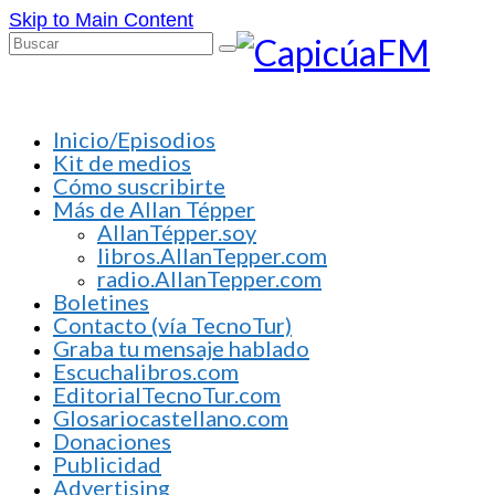
Skip to Main Content
Buscar
por:
Inicio/Episodios
Kit de medios
Cómo suscribirte
Más de Allan Tépper
AllanTépper.soy
libros.AllanTepper.com
radio.AllanTepper.com
Boletines
Contacto (vía TecnoTur)
Graba tu mensaje hablado
Escuchalibros.com
EditorialTecnoTur.com
Glosariocastellano.com
Donaciones
Publicidad
Advertising